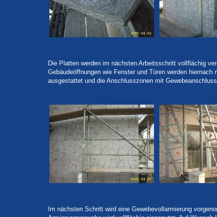
Die Platten werden im nächsten Arbeitsschritt vollflächig ver
Gebäudeöffnungen wie Fenster und Türen werden hiernach
ausgestattet und die Anschlusszonen mit Gewebeanschlussl
Im nächsten Schritt wird eine Gewebevollarmierung vorgen