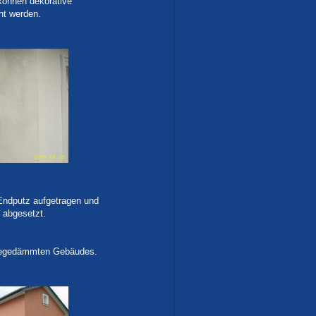
können dekorative
ht werden.
 Endputz aufgetragen und
 abgesetzt.
rmegedämmten Gebäudes.