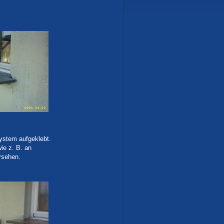
stem aufgeklebt.
ie z. B. an
rsehen.