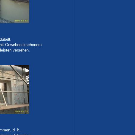
dübelt.
 mit Gewebeeckschonern
eisten versehen.
ommen, d. h.